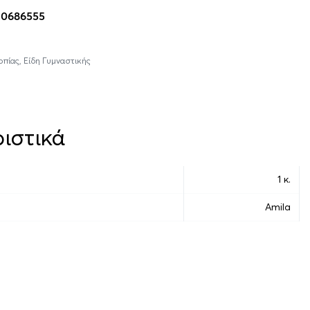
10686555
οπίας
,
Είδη Γυμναστικής
ιστικά
1 κ.
Amila