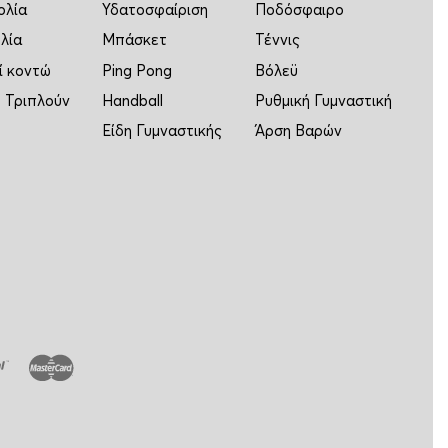
ολία
Υδατοσφαίριση
Ποδόσφαιρο
λία
Μπάσκετ
Τέννις
ί κοντώ
Ping Pong
Βόλεϋ
 Τριπλούν
Handball
Ρυθμική Γυμναστική
Είδη Γυμναστικής
Άρση Βαρών