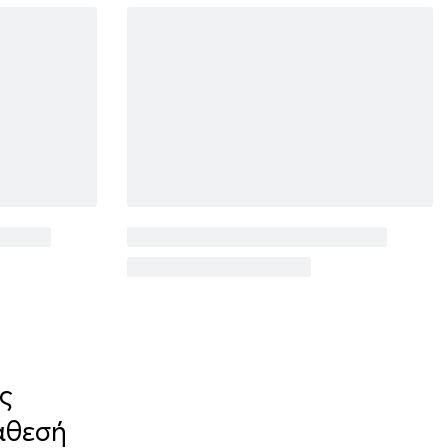
ς
άθεσή