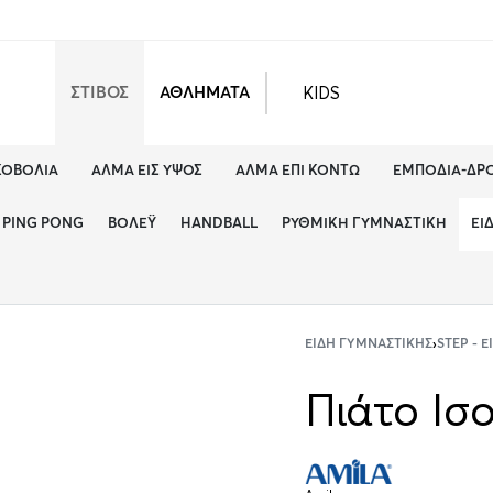
KIDS
ΣΤΙΒΟΣ
ΑΘΛΗΜΑΤΑ
ΚΟΒΟΛΊΑ
ΆΛΜΑ ΕΙΣ ΎΨΟΣ
ΆΛΜΑ ΕΠΊ ΚΟΝΤΏ
ΕΜΠΌΔΙΑ-ΔΡ
PING PONG
ΒΌΛΕΫ
HANDBALL
ΡΥΘΜΙΚΉ ΓΥΜΝΑΣΤΙΚΉ
ΕΊ
ΕΊΔΗ ΓΥΜΝΑΣΤΙΚΉΣ
›
STEP - 
Πιάτο Ισ