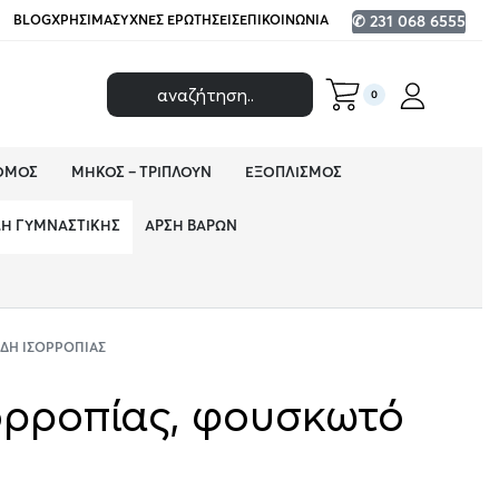
BLOG
ΧΡΉΣΙΜΑ
ΣΥΧΝΈΣ ΕΡΩΤΉΣΕΙΣ
ΕΠΙΚΟΙΝΩΝΊΑ
✆ 231 068 6555
0
ΌΜΟΣ
ΜΉΚΟΣ – ΤΡΙΠΛΟΎΝ
ΕΞΟΠΛΙΣΜΌΣ
ΔΗ ΓΥΜΝΑΣΤΙΚΉΣ
ΆΡΣΗ ΒΑΡΏΝ
ΕΊΔΗ ΙΣΟΡΡΟΠΊΑΣ
ορροπίας, φουσκωτό