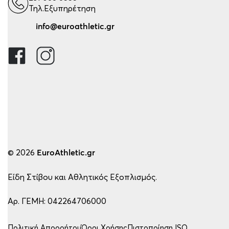
Τηλ.Εξυπηρέτηση
info@euroathletic.gr
© 2026
EuroAthletic.gr
Είδη Στίβου και Αθλητικός Εξοπλισμός.
Αρ. ΓΕΜΗ: 042264706000
Πολιτική Απορρήτου
Όροι Χρήσης
Πιστοποίηση ISO