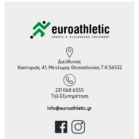
Διεύθυνση:
Καστοριάς 41, Μετέωρα, Θεσσαλονίκη Τ.Κ.56532
231 068 6555
Τηλ.Εξυπηρέτηση
info@euroathletic.gr