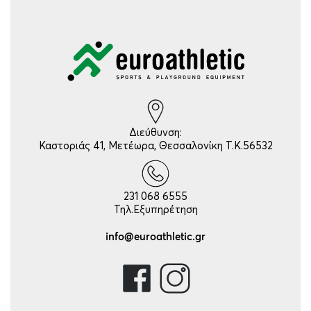
Διεύθυνση:
Καστοριάς 41, Μετέωρα, Θεσσαλονίκη Τ.Κ.56532
231 068 6555
Τηλ.Εξυπηρέτηση
info@euroathletic.gr